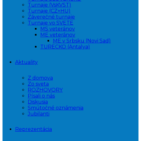
Turnaje (VsKVST)
Turnaje (CZ+HU)
Záverečné turnaje
Turnaje vo SVETE
MS veteránov
ME veteránov
ME v Srbsku (Novi Sad)
TURECKO (Antalya)
Aktuality
Z domova
Zo sveta
ROZHOVORY
Písali o nás
Diskusia
Smútočné oznámenia
Jubilanti
Reprezentácia