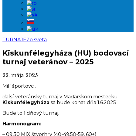
TURNAJE
Zo sveta
Kiskunfélegyháza (HU) bodovací
turnaj veteránov – 2025
22. mája 2025
Milí športovci,
ďalší veteránsky turnaj v Maďarskom mestečku
Kiskunfélegyháza
sa bude konať dňa 1.6.2025
Bude to 1 dňový turnaj.
Harmonogram:
– 09:30 MIX štvorhry (40-49,50-59, 60+)