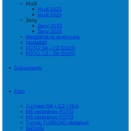
Muži
Muži 2023
Muži 2025
Ženy
Ženy 2023
Ženy 2025
Medzištátne stretnutia
Medailisti
FOTO: SK – CZ (2023)
FOTO: CZ – SK (2025)
Dokumenty
Foto
Turnaje (SK + CZ + HU)
ME veteránov FOTO
MS veteránov FOTO
Turnaj TURECKO (Antalya)
ARCHÍV