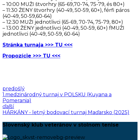
– 10:00 MUŽI štvorhry (65-69,70-74, 75-79, és 80+)
– 11:30 ŽENY štvorhry (40-49, 50-59, 60+), férfi páros
(40-49, 50-59,60-64)
– 12:30 MUŽI jednotlivci (65-69, 70-74, 75-79, 80+)
– 13:00 ŽENY jednotlivci (40-49, 50-59, 60+) fMUŽI
jednotlivci (40-49, 50-59, 60-64)
Stránka turnaja >>> TU <<<
Propozície >>> TU <<<
predošlý
1.medzinárodný turnaj v POLSKU (Kuyana a
Pomerania)
ďaľší
HÁRKÁNY - letný bodovací turnaj Maďarsko (2025)
Slovenský klub veteránov v stolnom tenise