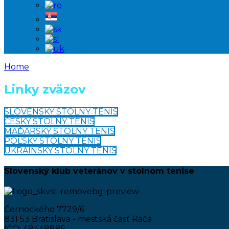
Home
Linky zväzov
SLOVENSKÝ STOLNÝ TENIS
ČESKÝ STOLNÝ TENIS
MAĎARSKÝ STOLNÝ TENIS
POĽSKÝ STOLNÝ TENIS
UKRAINSKÝ STOLNÝ TENIS
Slovenský klub veteránov v stolnom tenise
Černockého 7729/6
831 53 Bratislava - mestská časť Rača
IČO: 48448885