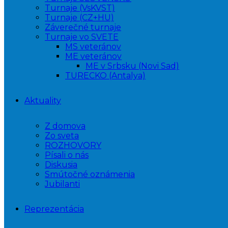
Turnaje (VsKVST)
Turnaje (CZ+HU)
Záverečné turnaje
Turnaje vo SVETE
MS veteránov
ME veteránov
ME v Srbsku (Novi Sad)
TURECKO (Antalya)
Aktuality
Z domova
Zo sveta
ROZHOVORY
Písali o nás
Diskusia
Smútočné oznámenia
Jubilanti
Reprezentácia