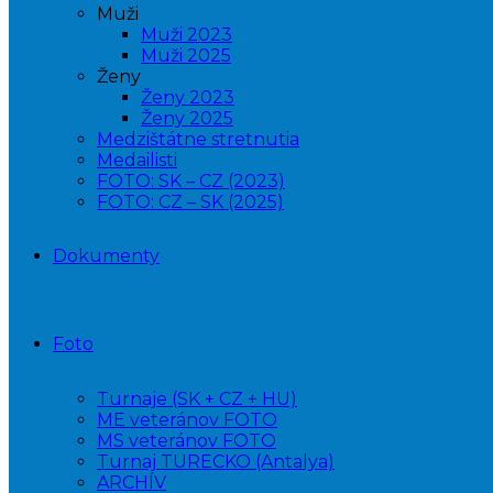
Muži
Muži 2023
Muži 2025
Ženy
Ženy 2023
Ženy 2025
Medzištátne stretnutia
Medailisti
FOTO: SK – CZ (2023)
FOTO: CZ – SK (2025)
Dokumenty
Foto
Turnaje (SK + CZ + HU)
ME veteránov FOTO
MS veteránov FOTO
Turnaj TURECKO (Antalya)
ARCHÍV