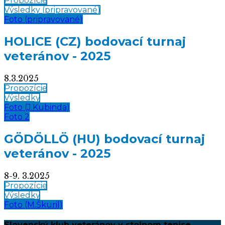
Propozície
Výsledky (pripravované)
Foto (pripravované)
HOLICE (CZ) bodovací turnaj
veteránov - 2025
8.3.2025
Propozície
Výsledky
Foto (J.Kubinda)
Foto 2
GÖDÖLLÖ (HU) bodovací turnaj
veteránov - 2025
8-9. 3.2025
Propozície
Výsledky
Foto (M.Škuril)
Slovenský klub veteránov v stolnom tenise