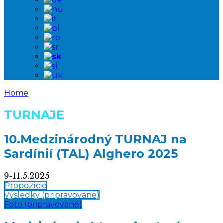
Home
TURNAJE
10.Medzinárodný TURNAJ na
Sardínií (TAL) Alghero 2025
9-11.5.2025
Propozície
Výsledky (pripravované)
Foto (pripravované)