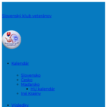
Slovenský klub veteránov
Kalendár
Slovensko
Česko
Maďarsko
HU kalendár
Iné Krajiny
Výsledky