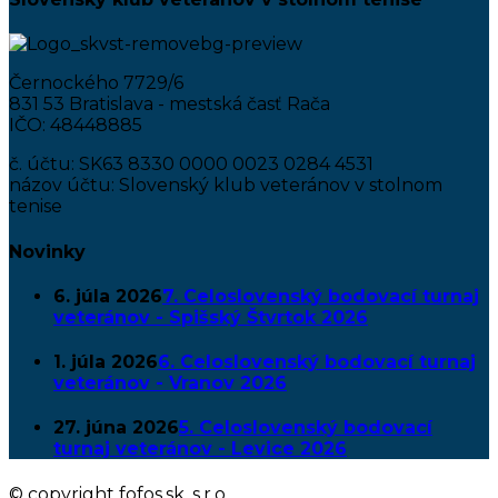
Černockého 7729/6
831 53 Bratislava - mestská časť Rača
IČO: 48448885
č. účtu: SK63 8330 0000 0023 0284 4531
názov účtu: Slovenský klub veteránov v stolnom
tenise
Novinky
6. júla 2026
7. Celoslovenský bodovací turnaj
veteránov - Spišský Štvrtok 2026
1. júla 2026
6. Celoslovenský bodovací turnaj
veteránov - Vranov 2026
27. júna 2026
5. Celoslovenský bodovací
turnaj veteránov - Levice 2026
© copyright fofos.sk, s.r.o.