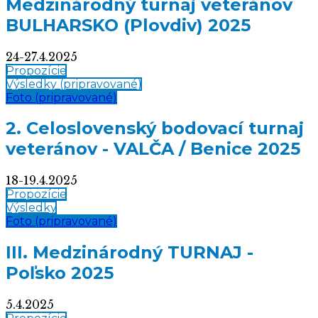
Medzinárodný turnaj veteránov
BULHARSKO (Plovdiv) 2025
24-27.4.2025
Propozície
Výsledky (pripravované)
Foto (pripravované)
2. Celoslovenský bodovací turnaj
veteránov - VALČA / Benice 2025
18-19.4.2025
Propozície
Výsledky
Foto (pripravované)
III. Medzinárodný TURNAJ -
Poľsko 2025
5.4.2025