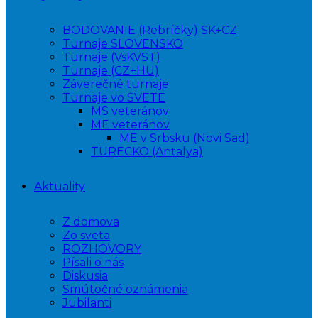
BODOVANIE (Rebríčky) SK+CZ
Turnaje SLOVENSKO
Turnaje (VsKVST)
Turnaje (CZ+HU)
Záverečné turnaje
Turnaje vo SVETE
MS veteránov
ME veteránov
ME v Srbsku (Novi Sad)
TURECKO (Antalya)
Aktuality
Z domova
Zo sveta
ROZHOVORY
Písali o nás
Diskusia
Smútočné oznámenia
Jubilanti