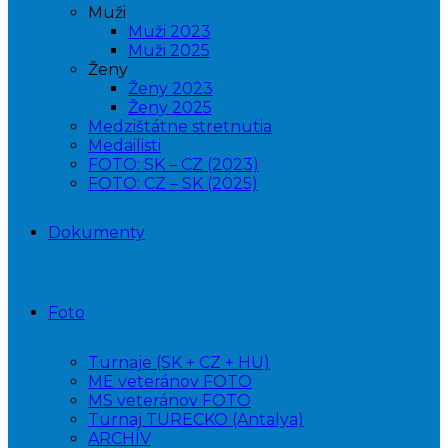
Muži
Muži 2023
Muži 2025
Ženy
Ženy 2023
Ženy 2025
Medzištátne stretnutia
Medailisti
FOTO: SK – CZ (2023)
FOTO: CZ – SK (2025)
Dokumenty
Foto
Turnaje (SK + CZ + HU)
ME veteránov FOTO
MS veteránov FOTO
Turnaj TURECKO (Antalya)
ARCHÍV