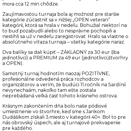
mora cca 12 min chôdze.
Zaujímavosťou turnaja bola aj možnosť pre staršie
kategórie zúčastniť sa v nižšej „OPEN veteran“
kategórii, ktorá sa hrala v nedeľu. Bohužial niektorí na
to buď pozabudli alebo to nesprávne pochopili a
nestihli sa už v nedeľu zaregistrovať. Hralo sa vlastne o
absolútneho víťaza turnaja – všetky kategórie naraz.
Dva balíky sa dali kúpiť – ZÁKLADNÝ za 30 eur (iba
jednotlivci) a PREMIUM za 49 eur (jednotlivci,štvorhry
a OPEN).
Samotný turnaj hodnotím naozaj POZITÍVNE,
profesionálne odvedená práca rozhodcov a
organizátorov a verím, že budúci 11.ročník na Sardínií
nevynechaám, nakoľko tam ešte zostala
neprebádaná veľká časť tohoto krásneho ostrova.
Krásnym zakončením dňa bolo naše pódiové
umiestnenie vo štvorhre, keď sme s Jankom
Dudášikom získali 3.miesto v kategórii 40+. Bol to pre
nás obrovský úspech, ale aj turnajové prekvapenie
pre každého.