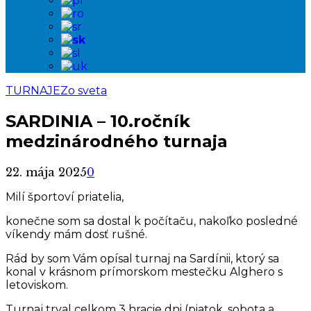
TURNAJE
Zo sveta
SARDINIA – 10.ročník
medzinárodného turnaja
22. mája 2025
0
Milí športoví priatelia,
konečne som sa dostal k počítaču, nakoľko posledné
víkendy mám dosť rušné.
Rád by som Vám opísal turnaj na Sardínii, ktorý sa
konal v krásnom prímorskom mestečku Alghero s
letoviskom.
Turnaj trval celkom 3 hracie dni (piatok, sobota a