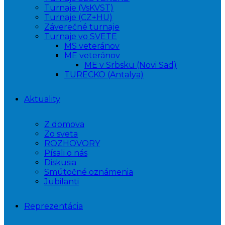
Turnaje (VsKVST)
Turnaje (CZ+HU)
Záverečné turnaje
Turnaje vo SVETE
MS veteránov
ME veteránov
ME v Srbsku (Novi Sad)
TURECKO (Antalya)
Aktuality
Z domova
Zo sveta
ROZHOVORY
Písali o nás
Diskusia
Smútočné oznámenia
Jubilanti
Reprezentácia