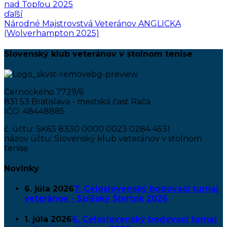
nad Topľou 2025
ďaľší
Národné Majstrovstvá Veteránov ANGLICKA
(Wolverhampton 2025)
Slovenský klub veteránov v stolnom tenise
Černockého 7729/6
831 53 Bratislava - mestská časť Rača
IČO: 48448885
č. účtu: SK63 8330 0000 0023 0284 4531
názov účtu: Slovenský klub veteránov v stolnom
tenise
Novinky
6. júla 2026
7. Celoslovenský bodovací turnaj
veteránov - Spišský Štvrtok 2026
1. júla 2026
6. Celoslovenský bodovací turnaj