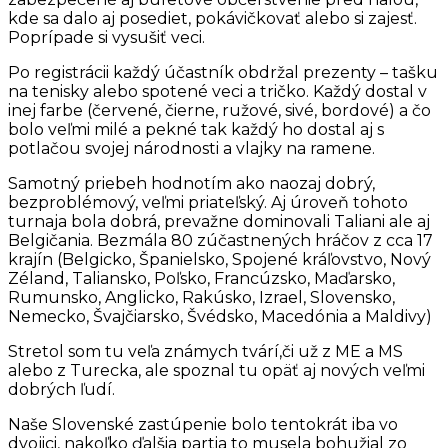
kde sa dalo aj posediet, pokávičkovať alebo si zajesť.
Poprípade si vysušiť veci.
Po registrácii každý účastník obdržal prezenty – tašku
na tenisky alebo spotené veci a tričko. Každý dostal v
inej farbe (červené, čierne, ružové, sivé, bordové) a čo
bolo veľmi milé a pekné tak každý ho dostal aj s
potlačou svojej národnosti a vlajky na ramene.
Samotný priebeh hodnotím ako naozaj dobrý,
bezproblémový, veľmi priateľský. Aj úroveň tohoto
turnaja bola dobrá, prevažne dominovali Taliani ale aj
Belgičania. Bezmála 80 zúčastnených hráčov z cca 17
krajín (
Belgicko, Španielsko, Spojené kráľovstvo, Nový
Zéland, Taliansko, Poľsko, Francúzsko, Maďarsko,
Rumunsko, Anglicko, Rakúsko, Izrael, Slovensko,
Nemecko, Švajčiarsko, Švédsko, Macedónia a Maldivy)
Stretol som tu veľa známych tvárí,či už z ME a MS
alebo z Turecka, ale spoznal tu opäť aj nových veľmi
dobrých ľudí.
Naše Slovenské zastúpenie bolo tentokrát iba vo
dvojici, nakoľko ďalšia partia to musela bohužial zo