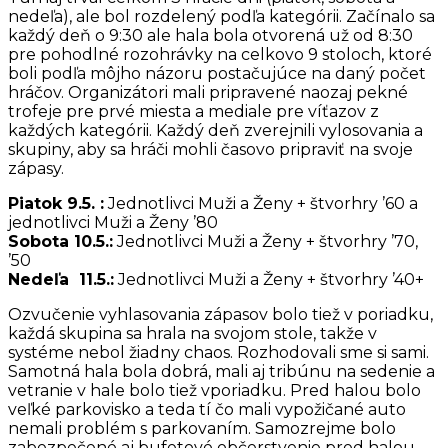
nedeľa), ale bol rozdelený podľa kategórii. Začínalo sa
každý deň o 9:30 ale hala bola otvorená už od 8:30
pre pohodlné rozohrávky na celkovo 9 stoloch, ktoré
boli podľa môjho názoru postačujúce na daný počet
hráčov. Organizátori mali pripravené naozaj pekné
trofeje pre prvé miesta a mediale pre víťazov z
každých kategórii. Každý deň zverejnili vylosovania a
skupiny, aby sa hráči mohli časovo pripraviť na svoje
zápasy.
Piatok 9.5. :
Jednotlivci Muži a Ženy + štvorhry ’60 a
jednotlivci Muži a Ženy ’80
Sobota 10.5.:
Jednotlivci Muži a Ženy + štvorhry ’70,
’50
Nedeľa 11.5.:
Jednotlivci Muži a Ženy + štvorhry ’40+
Ozvučenie vyhlasovania zápasov bolo tiež v poriadku,
každá skupina sa hrala na svojom stole, takže v
systéme nebol žiadny chaos. Rozhodovali sme si sami.
Samotná hala bola dobrá, mali aj tribúnu na sedenie a
vetranie v hale bolo tiež vporiadku. Pred halou bolo
veľké parkovisko a teda tí čo mali vypožičané auto
nemali problém s parkovaním. Samozrejme bolo
zabezpečené aj bufetové občerstvenie pred halou,