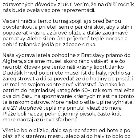
zdravotných dôvodov zrušiť. Verím, že na ďalší ročník
nás bude oveľa viac pre reprezentácii.
Viacerí hráči si tento turnaj spojili aj s predĺženou
dovolenkou, a prileteli sem o pár dní skôr, aby si stihli
popozerať krásne azúrové pláže a ďalšie zaujímavé
pamiatky. Alebo si len úžiť príjemné teplé počasie a
dobré talianske jedlá pri západe slnka.
Naša výprava letela pohodlne z Bratislavy priamo do
Alghera, síce sme museli skoro ráno vstávať, ale čo
neurobí človek pre tento náš krásny šport. Janko
Dudášik hned po prílete musel ísť do haly, rýchlo sa
zaregistrovať a dá sa povedať že do hodiny po pristátí
už mal na svojom konte prvé víťažstvá. Ja nakoľko
patrím do najmladšej kategórie 40+, tak som mal ešte
dva dni času na spoznávanie krásnych miest na tomto
talianskom ostrove. More nebolo ešte úplne vyhriate,
ale 27 stupňové teplá ma prinútili vliezť do mora.
Pláže boli naozaj pekné, jemný piesok, často krát
more naozaj azúrovo sfarbené.
Všetko bolo blízko, dalo sa prechádzať od hotela po
pláži až k starému mestu, alebo aj do haly to bolo od