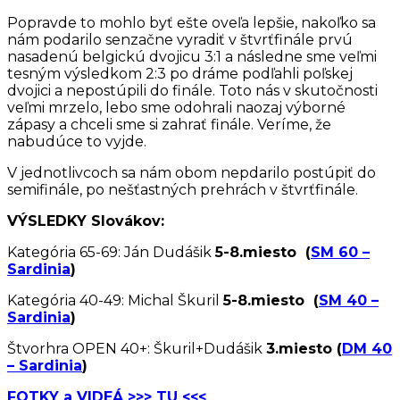
Popravde to mohlo byť ešte oveľa lepšie, nakoľko sa
nám podarilo senzačne vyradiť v štvrťfinále prvú
nasadenú belgickú dvojicu 3:1 a následne sme veľmi
tesným výsledkom 2:3 po dráme podľahli poľskej
dvojici a nepostúpili do finále. Toto nás v skutočnosti
veľmi mrzelo, lebo sme odohrali naozaj výborné
zápasy a chceli sme si zahrať finále. Veríme, že
nabudúce to vyjde.
V jednotlivcoch sa nám obom nepdarilo postúpiť do
semifinále, po nešťastných prehrách v štvrťfinále.
VÝSLEDKY Slovákov:
Kategória 65-69: Ján Dudášik
5-8.miesto (
SM 60 –
Sardinia
)
Kategória 40-49: Michal Škuril
5-8.miesto (
SM 40 –
Sardinia
)
Štvorhra OPEN 40+: Škuril+Dudášik
3.miesto (
DM 40
– Sardinia
)
FOTKY a VIDEÁ >>> TU <<<